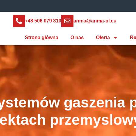
+48 506 079 810
anma@anma-pl.eu
Strona główna
O nas
Oferta
Re
 systemów gaszenia 
iektach przemyslow