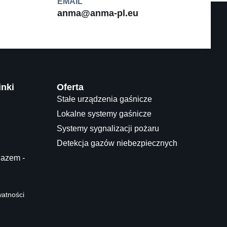
EMAIL
anma@anma-pl.eu
inki
Oferta
Stałe urządzenia gaśnicze
Lokalne systemy gaśnicze
Systemy sygnalizacji pożaru
Detekcja gazów niebezpiecznych
gazem -
watności